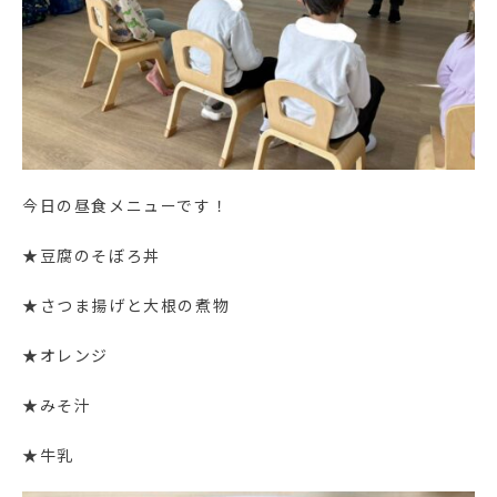
今日の昼食メニューです！
★豆腐のそぼろ丼
★さつま揚げと大根の煮物
★オレンジ
★みそ汁
★牛乳