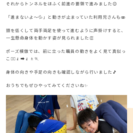
それからトンネルをほふく前進の要領で進みました😊
「進まないよ～💦」と動きが止まっていた利用児さんも🫨
頭を低くして両手両足を使って進むように声掛けすると、
一生懸命身体を動かす姿が見られました👏
ポーズ模倣では、前に立った職員の動きをよく見て真似っ
こ🧍‍♀️🧎‍➡️🧎🚶🏃
身体の向きや手足の向きも確認しながら行いました🎵
おうちでもぜひやってみてくださいね✨