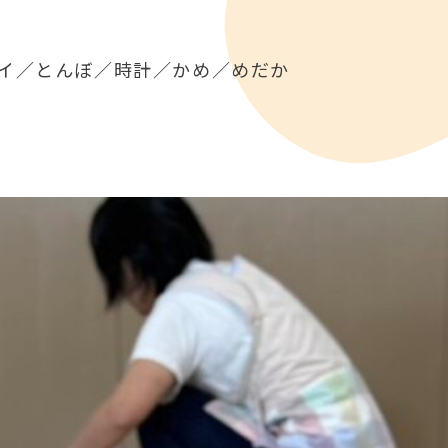
イ／とんぼ／時計／かめ／めだか